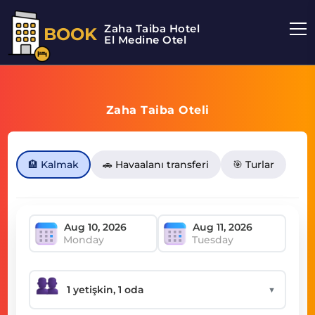
Zaha Taiba Hotel
BOOK
El Medine Otel
Zaha Taiba Oteli
🏨 Kalmak
🚗 Havaalanı transferi
🎯 Turlar
Monday
Tuesday
▼