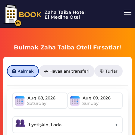
Zaha Taiba Hotel
BOOK
El Medine Otel
Bulmak Zaha Taiba Oteli Fırsatlar!
🏨 Kalmak
🚗 Havaalanı transferi
🎯 Turlar
Saturday
Sunday
▼