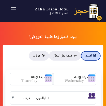
حجز
Zaha Taiba Hotel
المدينة الفندق
يجد فندق زها طيبة العروض!
🏨 الفندق
🚗 خدمة نقل المطار
🎯 جولات
Thursday
Wednesday
▼